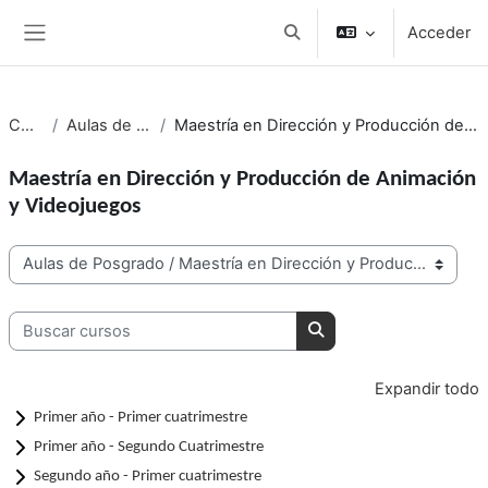
Salta al contenido principal
Acceder
Selector de búsqueda de e
Panel lateral
Cursos
Aulas de Posgrado
Maestría en Dirección y Producción de Animación y Videojuegos
Maestría en Dirección y Producción de Animación
y Videojuegos
Categorías
Buscar cursos
Buscar cursos
Expandir todo
Primer año - Primer cuatrimestre
Primer año - Segundo Cuatrimestre
Segundo año - Primer cuatrimestre