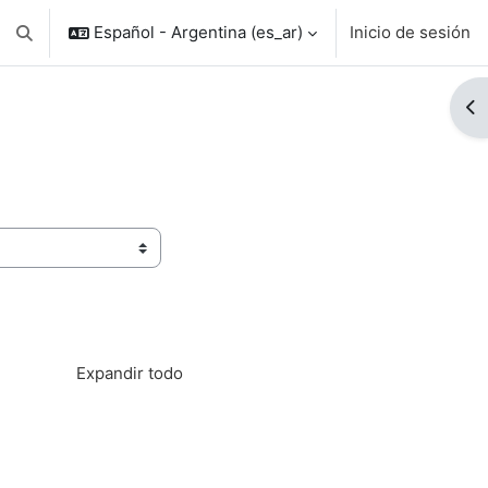
Español - Argentina ‎(es_ar)‎
Inicio de sesión
Conmutar entrada de búsqueda
Ab
Expandir todo