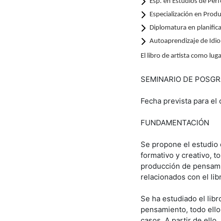
Esp. en Estudios de Pe
Especialización en Prod
Diplomatura en planific
Autoaprendizaje de Idi
El libro de artista como lug
SEMINARIO DE POSG
Fecha prevista para el 
FUNDAMENTACIÓN
Se propone el estudio 
formativo y creativo, 
producción de pensamie
relacionados con el li
Se ha estudiado el libr
pensamiento, todo ello 
casos. A partir de ello