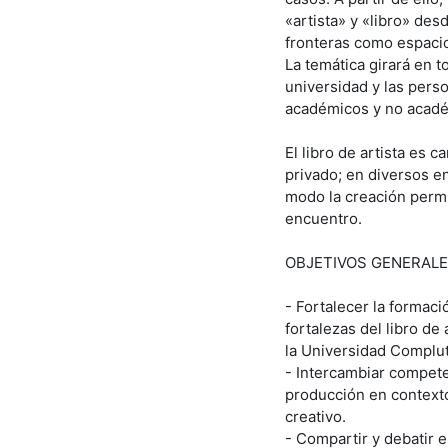
«artista» y «libro» des
fronteras como espacio
La temática girará en t
universidad y las perso
académicos y no acad
El libro de artista es c
privado; en diversos en
modo la creación permit
encuentro.
OBJETIVOS GENERAL
- Fortalecer la formac
fortalezas del libro de
la Universidad Complut
- Intercambiar competen
producción en contexto
creativo.
- Compartir y debatir e