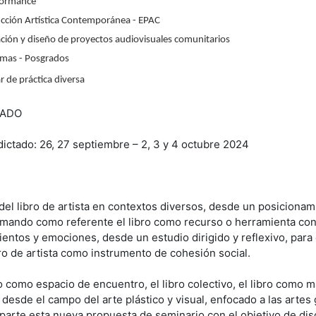
rformance
ucción Artística Contemporánea - EPAC
ación y diseño de proyectos audiovisuales comunitarios
omas - Posgrados
ar de práctica diversa
RADO
dictado: 26, 27 septiembre – 2, 3 y 4 octubre 2024
del libro de artista en contextos diversos, desde un posiciona
tomando como referente el libro como recurso o herramienta con 
ntos y emociones, desde un estudio dirigido y reflexivo, para
bro de artista como instrumento de cohesión social.
o como espacio de encuentro, el libro colectivo, el libro como m
desde el campo del arte plástico y visual, enfocado a las artes 
, parte esta nueva propuesta de seminario con el objetivo de dis