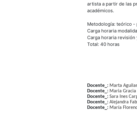
artista a partir de las
académicos.
Metodología: teórico - 
Carga horaria modalida
Carga horaria revisión 
Total: 40 horas
Docente_:
Marta Aguila
Docente_:
Maria Gracia
Docente_:
Sara Ines Car
Docente_:
Alejandra Fa
Docente_:
María Florenc