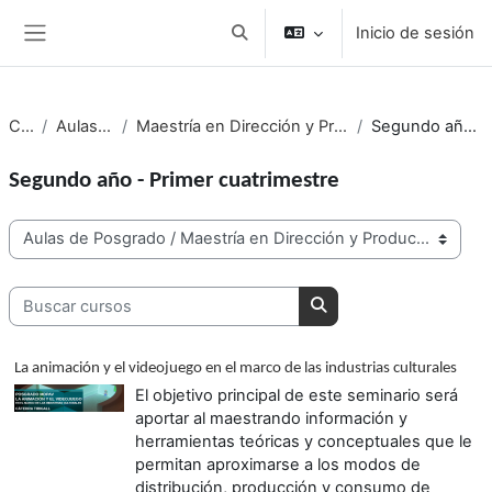
Salta al contenido principal
Inicio de sesión
Conmutar entrada de búsqueda
Panel lateral
Cursos
Aulas de Posgrado
Maestría en Dirección y Producción de Animación y Videojuegos
Segundo año - Primer cuatrimestre
Segundo año - Primer cuatrimestre
Categorías del curso
Buscar cursos
Buscar cursos
La animación y el videojuego en el marco de las industrias culturales
El objetivo principal de este seminario será
aportar al maestrando información y
herramientas teóricas y conceptuales que le
permitan aproximarse a los modos de
distribución, producción y consumo de