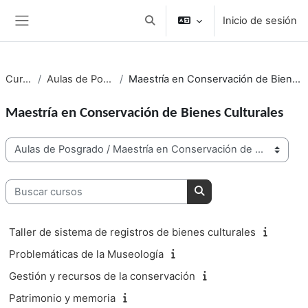
Salta al contenido principal
Inicio de sesión
Conmutar entrada de búsqueda
Panel lateral
Cursos
Aulas de Posgrado
Maestría en Conservación de Bienes Culturales
Maestría en Conservación de Bienes Culturales
Categorías del curso
Buscar cursos
Buscar cursos
Taller de sistema de registros de bienes culturales
Problemáticas de la Museología
Gestión y recursos de la conservación
Patrimonio y memoria