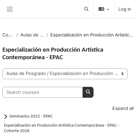
Skip to main content
Log in
Toggle search input
Side panel
Courses
Aulas de Posgrado
Especialización en Producción Artística Contemporánea - EPAC
Especialización en Producción Artística
Contemporánea - EPAC
Course categories
Search courses
Search courses
Expand all
Seminarios 2022 - EPAC
Especialización en Producción Artística Contemporánea - EPAC -
Cohorte 2026