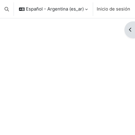
Español - Argentina ‎(es_ar)‎
Inicio de sesión
Conmutar entrada de búsqueda
Ab