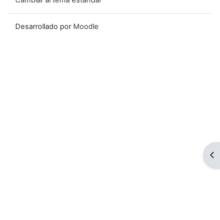
Cambiar al tema estándar
Desarrollado por
Moodle
Ab