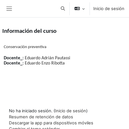
Salta al contenido principal
Inicio de sesión
Conmutar entrada de búsqueda
Panel lateral
Información del curso
Conservación preventiva
Docente_:
Eduardo Adrián Pautassi
Docente_:
Eduardo Enzo Ribotta
No ha iniciado sesión. (
Inicio de sesión
)
Resumen de retención de datos
Descargar la app para dispositivos móviles