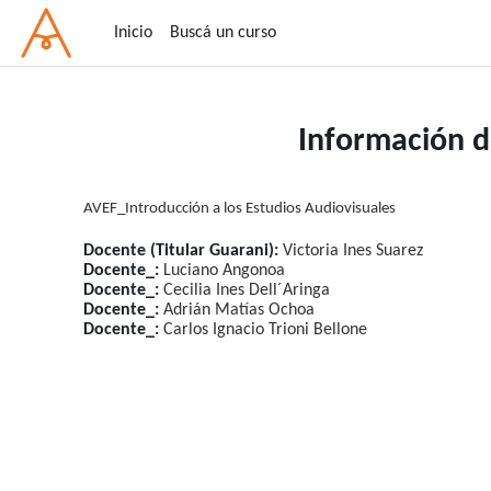
Salta al contenido principal
Inicio
Buscá un curso
Información d
AVEF_Introducción a los Estudios Audiovisuales
Docente (Titular Guarani):
Victoria Ines Suarez
Docente_:
Luciano Angonoa
Docente_:
Cecilia Ines Dell´Aringa
Docente_:
Adrián Matías Ochoa
Docente_:
Carlos Ignacio Trioni Bellone