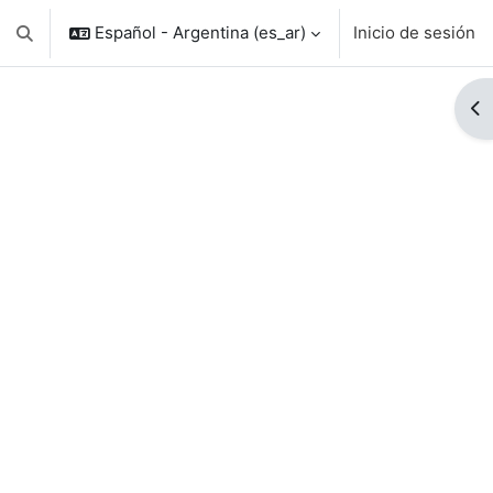
Español - Argentina ‎(es_ar)‎
Inicio de sesión
Conmutar entrada de búsqueda
Ab