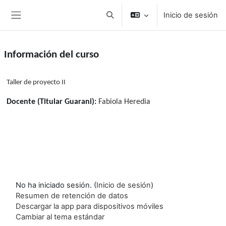
Salta al contenido principal
Inicio de sesión
Conmutar entrada de búsqueda
Panel lateral
Información del curso
Taller de proyecto II
Docente (Titular Guarani):
Fabiola Heredia
No ha iniciado sesión. (
Inicio de sesión
)
Resumen de retención de datos
Descargar la app para dispositivos móviles
Cambiar al tema estándar