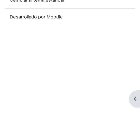
Cambiar al tema estándar
Desarrollado por
Moodle
Ab