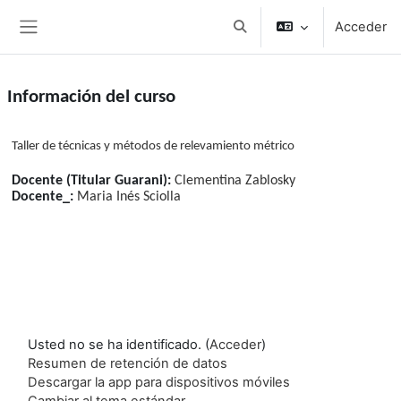
Salta al contenido principal
Acceder
Selector de búsqueda de e
Panel lateral
Información del curso
Taller de técnicas y métodos de relevamiento métrico
Docente (Titular Guarani):
Clementina Zablosky
Docente_:
Maria Inés Sciolla
Usted no se ha identificado. (
Acceder
)
Resumen de retención de datos
Descargar la app para dispositivos móviles