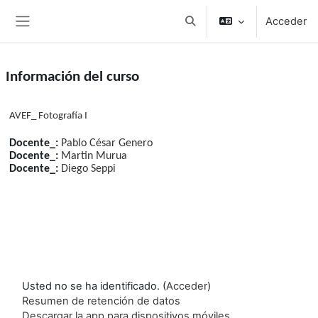
Salta al contenido principal
Acceder
Selector de búsqueda de e
Panel lateral
Información del curso
AVEF_ Fotografía I
Docente_:
Pablo César Genero
Docente_:
Martin Murua
Docente_:
Diego Seppi
Usted no se ha identificado. (
Acceder
)
Resumen de retención de datos
Descargar la app para dispositivos móviles