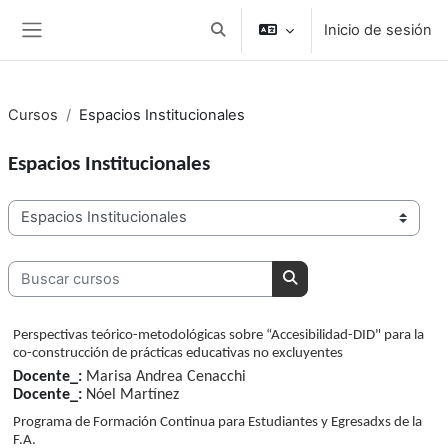
Salta al contenido principal
Inicio de sesión
Conmutar entrada de búsqueda
Panel lateral
Cursos
Espacios Institucionales
Espacios Institucionales
Categorías del curso
Buscar cursos
Buscar cursos
Perspectivas teórico-metodológicas sobre “Accesibilidad-DID" para la
co-construcción de prácticas educativas no excluyentes
Docente_:
Marisa Andrea Cenacchi
Docente_:
Nóel Martínez
Programa de Formación Continua para Estudiantes y Egresadxs de la
F.A.