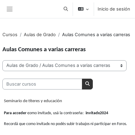
Salta al contenido principal
Inicio de sesión
Conmutar entrada de búsqueda
Panel lateral
Cursos
Aulas de Grado
Aulas Comunes a varias carreras
Aulas Comunes a varias carreras
Categorías del curso
Buscar cursos
Buscar cursos
Seminario de títeres y educación
Para acceder c
omo invitadx, usá la contraseña:
invitadx2024
Recordá que como invitadx no podés subir trabajos ni participar en Foros.